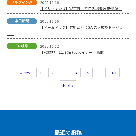
2025.11.16
【ドルフィンズ】VS京都 平日入場者数 新記録！
2025.11.16
【ドームドッジ】参加者7,000人の大規模ドッジ大
会！
2025.11.12
【FC岐阜】11/9(日) vs ガイナーレ鳥取
« Prev
1
2
3
4
5
…
63
Next »
最近の投稿