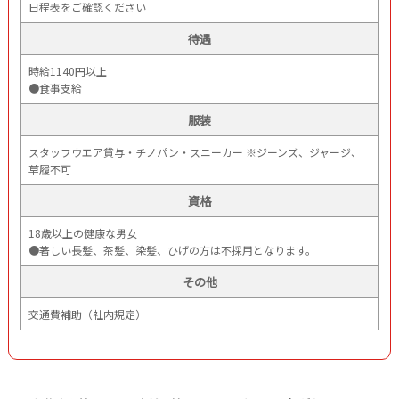
日程表をご確認ください
待遇
時給1140円以上
●食事支給
服装
スタッフウエア貸与・チノパン・スニーカー ※ジーンズ、ジャージ、
草履不可
資格
18歳以上の健康な男女
●著しい長髪、茶髪、染髪、ひげの方は不採用となります。
その他
交通費補助（社内規定）