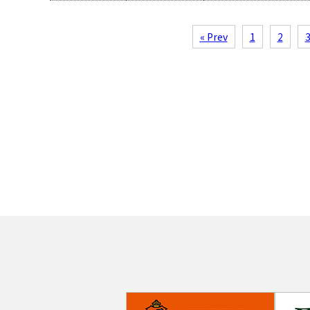
« Prev
1
2