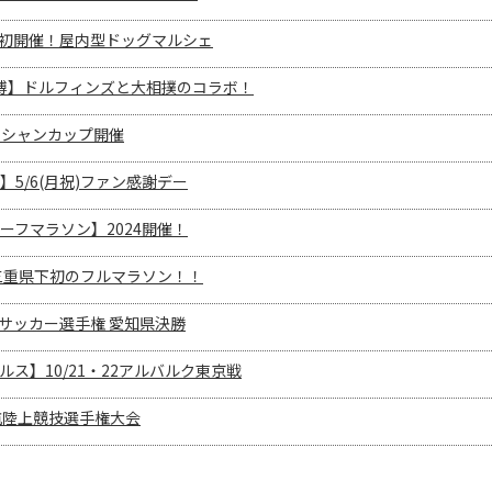
三重県初開催！屋内型ドッグマルシェ
ツ博】ドルフィンズと大相撲のコラボ！
オーシャンカップ開催
5/6(月祝)ファン感謝デー
ーフマラソン】2024開催！
三重県下初のフルマラソン！！
高校サッカー選手権 愛知県決勝
ス】10/21・22アルバルク東京戦
抗陸上競技選手権大会