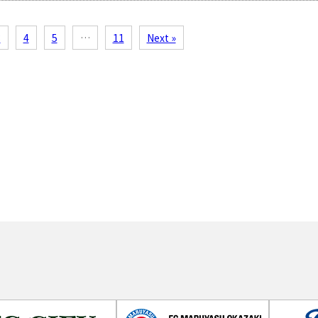
3
4
5
…
11
Next »