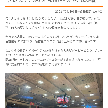
【ﾄﾞﾙﾌｨﾝｽﾞ】ﾌﾟﾚｼｰｽﾞﾝｹﾞｰﾑ VSﾌｧｲﾃｨﾝｸﾞｲｰｸﾞﾙｽ名古屋
2022年09月06日(火) 投稿者:event01
皆さんこんにちは！9月に入りましたが、まだまだ暑い日が続いてますね。
さて、そんなまだまだ暑い9月3日に行われたﾌｧｲﾃｨﾝｸﾞｲｰｸﾞﾙｽ名古屋（以
下：FE名古屋）とのﾌﾟﾚｼｰｽﾞﾝｹﾞｰﾑの模様をお伝えします！
今まで名古屋のB1のチームはﾄﾞﾙﾌｨﾝｽﾞだけでしたが、今シーズンからはFE
名古屋もB1に加わり、名古屋のバスケが盛り上がること請け合いです！
しかもその両者がﾌﾟﾚｼｰｽﾞﾝｹﾞｰﾑから対戦する名古屋ダービーとなり、ﾌﾟﾚｼｰ
ｽﾞﾝｹﾞｰﾑとは思えない好カードとなりました！
開幕が待ちきれない両チームのブースターが多数来場されましたよ！（写
真は試合前のため、まだお客様はまばらですが…）