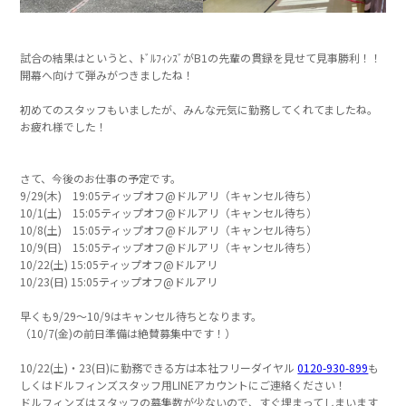
試合の結果はというと、ﾄﾞﾙﾌｨﾝｽﾞがB1の先輩の貫録を見せて見事勝利！！
開幕へ向けて弾みがつきましたね！
初めてのスタッフもいましたが、みんな元気に勤務してくれてましたね。
お疲れ様でした！
さて、今後のお仕事の予定です。
9/29(木) 19:05ティップオフ@ドルアリ（キャンセル待ち）
10/1(土) 15:05ティップオフ@ドルアリ（キャンセル待ち）
10/8(土) 15:05ティップオフ@ドルアリ（キャンセル待ち）
10/9(日) 15:05ティップオフ@ドルアリ（キャンセル待ち）
10/22(土) 15:05ティップオフ@ドルアリ
10/23(日) 15:05ティップオフ@ドルアリ
早くも9/29～10/9はキャンセル待ちとなります。
（10/7(金)の前日準備は絶賛募集中です！）
10/22(土)・23(日)に勤務できる方は本社フリーダイヤル
0120-930-899
も
しくはドルフィンズスタッフ用LINEアカウントにご連絡ください！
ドルフィンズはスタッフの募集数が少ないので、すぐ埋まってしまいます