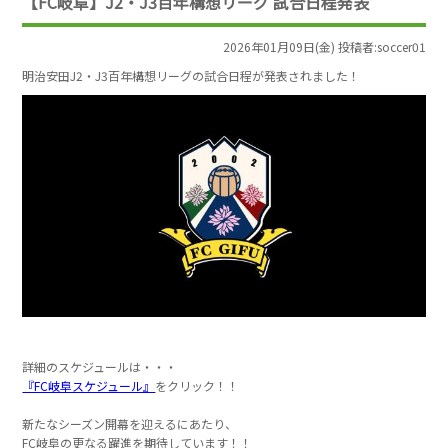
【FC岐阜】J2・J3百年構想リーグ 試合日程発表
2026年01月09日(金) 投稿者:soccer01
明治安田J2・J3百年構想リーグの試合日程が発表されました！
詳細のスケジュールは・・・
『FC岐阜スケジュール』
をクリック！！
新たなシーズン開幕を迎えるにあたり、
FC岐阜の更なる躍進を期待しています！！