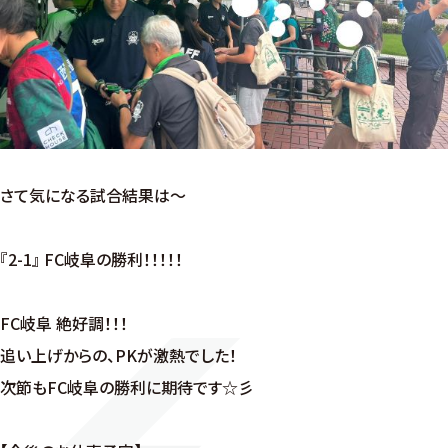
さて気になる試合結果は～
『2-1』 FC岐阜の勝利！！！！！
FC岐阜 絶好調！！！
追い上げからの、PKが激熱でした！
次節もFC岐阜の勝利に期待です☆彡